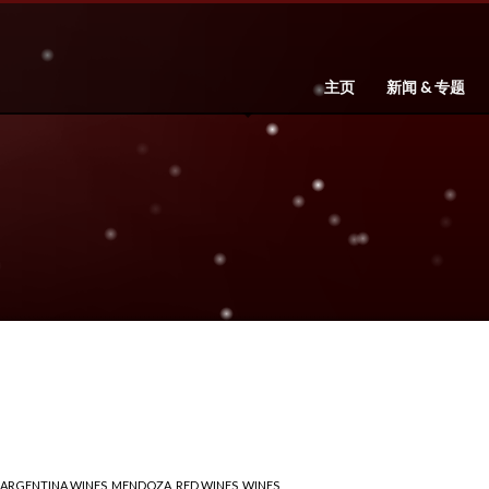
主页
新闻 & 专题
ARGENTINA WINES
,
MENDOZA
,
RED WINES
,
WINES